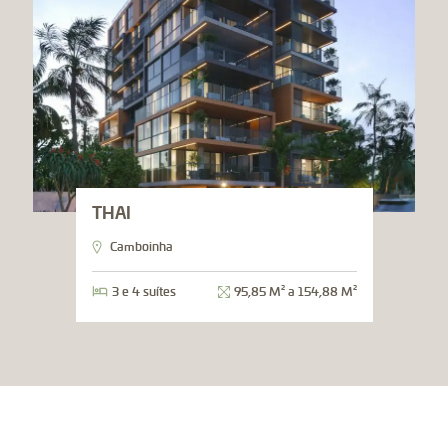
THAI
Camboinha
3 e 4 suítes
95,85 M² a 154,88 M²